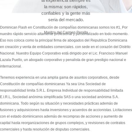
ente
la experiencia siempre es
la misma: son rápidos,
confiables y la gente más
seria del mercado.
Dominican Flash en Constitución de compañías dominicanas somos los #1, Por
Maritza del Carmen Peralta
nuestro rápido servicio altamente profesional y personalizado en todo momento.
Eso nos coloca como la principal firma de abogados del Republica Dominicana
en creación y venta de entidades comerciales. con sede en el corazón del Distrito
Nacional. Nuestro Equipo Corporativo está dirigido por el Lic. Francisco Manuel
Lazala Puello, un abogado corporativo y penalista de gran prestigio nacional e
internacional.
Tenemos experiencia en una amplia gama de asuntos corporativos, desde
Constitución de compañías dominicanas Ya sea Una Sociedad de
responsabilidad limita S.R.L. Empresa Individual de responsabilidad limitada
E.I.R.L, Sociedad anónima simplificada SAS o una sociedad anónima S.A.
dominicana. Todo según su situación y necesidades prácticas además de
fusiones y adquisiciones hasta inversiones y acuerdos de accionistas. Licitaciones
con el estado dominicanos además de recompras de acciones y aumento de
capital hasta reorganizaciones de grupos complejos, y revisiones de contratos
comerciales y hasta resolución de disputas comerciales.