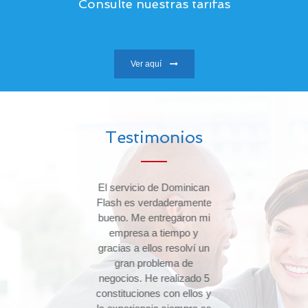
Consulte nuestras tarifas
Ver aquí
Testimonios
e
El servicio de Dominican
sa
Flash es verdaderamente
ASH
bueno. Me entregaron mi
empresa a tiempo y
gracias a ellos resolví un
co
tos
gran problema de
o
negocios. He realizado 5
constituciones con ellos y