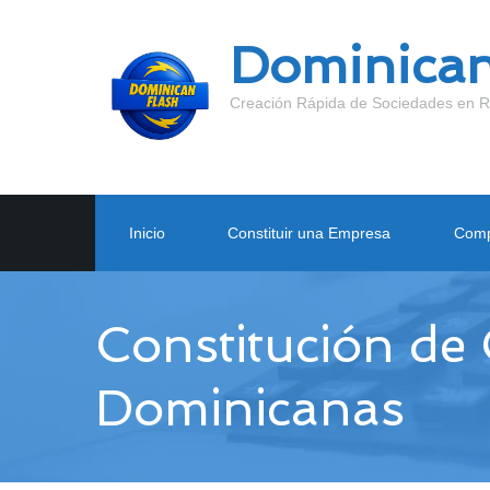
Dominican
Creación Rápida de Sociedades en R
Inicio
Constituir una Empresa
Comp
Constitución de
Dominicanas