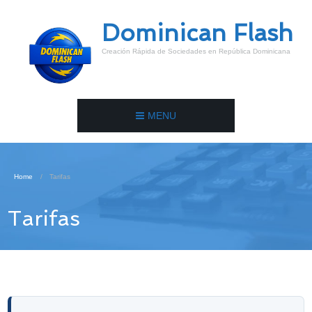
Dominican Flash
Creación Rápida de Sociedades en República Dominicana
MENU
Home
Tarifas
Tarifas