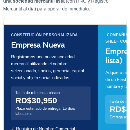
una sociedad mercantil lista
(con RNC y Registro
Mercantil al día) para operar de inmediato.
CONSTITUCIÓN PERSONALIZADA
COMPAÑÍAS
SHELF COM
Empresa Nueva
Empres
Registramos una nueva sociedad
lista)
mercantil utilizando el nombre
seleccionado, socios, gerencia, capital
Adquiera una
social y objeto social indicados.
de un Flash
nombre y co
Tarifa de referencia básica
RD$30,950
Tarifa de re
RD$3
Plazo estimado de entrega: 15 días
laborables
Entrega est
✓ Registro de Nombre Comercial