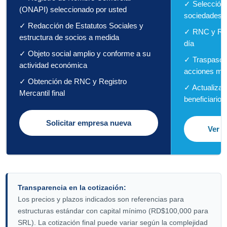
✓ Selección 
(ONAPI) seleccionado por usted
sociedades d
✓ Redacción de Estatutos Sociales y
✓ RNC y Regi
estructura de socios a medida
día
✓ Objeto social amplio y conforme a su
✓ Traspaso l
actividad económica
acciones me
✓ Obtención de RNC y Registro
✓ Actualizac
Mercantil final
beneficiarios
Solicitar empresa nueva
Ver e
Transparencia en la cotización:
Los precios y plazos indicados son referencias para
estructuras estándar con capital mínimo (RD$100,000 para
SRL). La cotización final puede variar según la complejidad