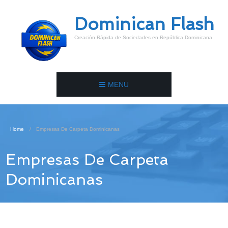
Dominican Flash
Creación Rápida de Sociedades en República Dominicana
MENU
Home
Empresas De Carpeta Dominicanas
Empresas De Carpeta
Dominicanas