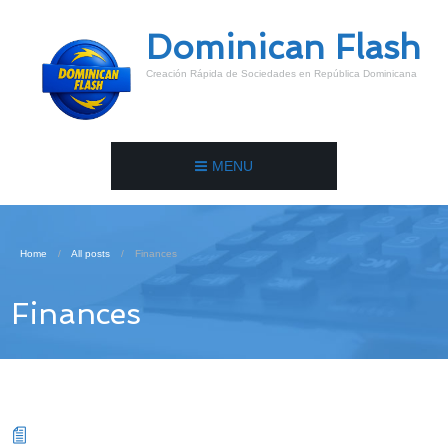
Dominican Flash
Creación Rápida de Sociedades en República Dominicana
MENU
Home
All posts
Finances
Finances