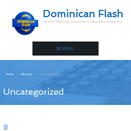
Dominican Flash
Creación Rápida de Sociedades en República Dominicana
MENU
Home
All posts
Uncategorized
Uncategorized