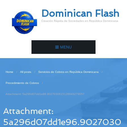
Dominican Flash
Creación Rápida de Sociedades en República Dominicana
MENU
Home
All posts
Servicios de Cobros en República Dominicana
Procedimiento de Cobros
Attachment: 5a296d07dd1e96.9027030615126643279057
Attachment:
5a296d07dd1e96.9027030