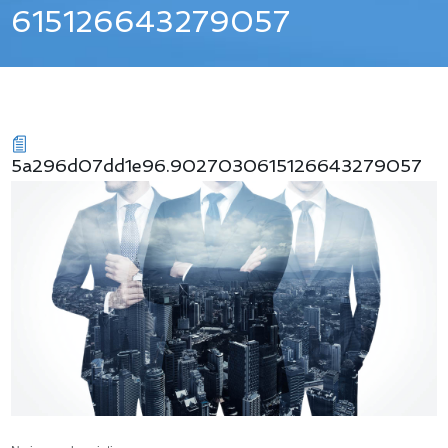
615126643279057
5a296d07dd1e96.9027030615126643279057