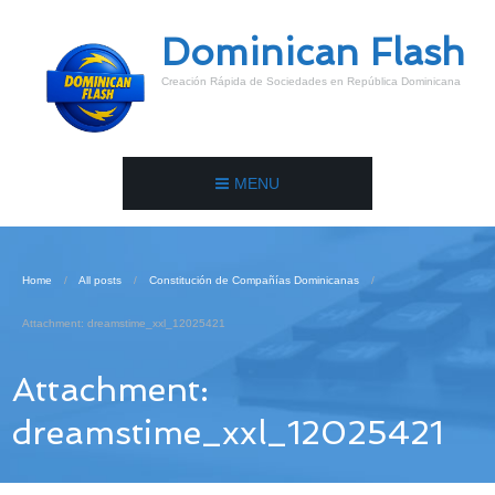
Dominican Flash
Creación Rápida de Sociedades en República Dominicana
MENU
Home
All posts
Constitución de Compañías Dominicanas
Attachment: dreamstime_xxl_12025421
Attachment:
dreamstime_xxl_12025421