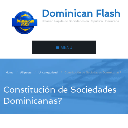
Dominican Flash
Creación Rápida de Sociedades en República Dominicana
MENU
Home
All posts
Uncategorized
Constitución de Sociedades Dominicanas?
Constitución de Sociedades
Dominicanas?