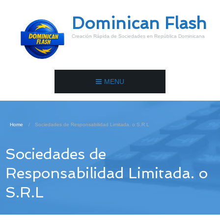
Dominican Flash
Creación Rápida de Sociedades en República Dominicana
MENU
Home
Sociedades de Responsabilidad Limitada. o S.R.L
Sociedades de
Responsabilidad Limitada. o
S.R.L