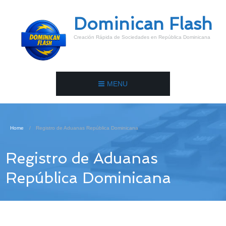
Dominican Flash
Creación Rápida de Sociedades en República Dominicana
MENU
Home
Registro de Aduanas República Dominicana
Registro de Aduanas
República Dominicana