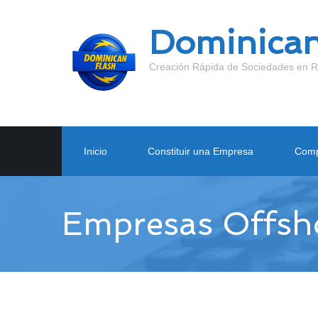
Dominican
Creación Rápida de Sociedades en R
Inicio
Constituir una Empresa
Comp
Empresas Offsh