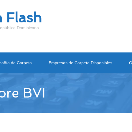
 Flash
epública Dominicana
añía de Carpeta
Empresas de Carpeta Disponibles
O
ore BVI