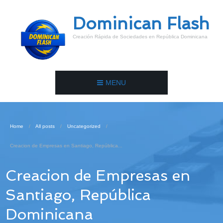
Dominican Flash
Creación Rápida de Sociedades en República Dominicana
MENU
Home
All posts
Uncategorized
Creacion de Empresas en Santiago, República...
Creacion de Empresas en
Santiago, República
Dominicana