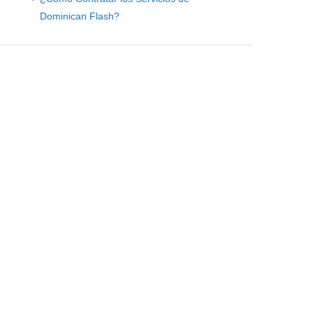
Next item
Dominican Flash?
Gobernanza y RSE