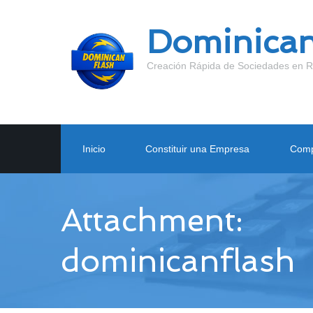
Dominican
Creación Rápida de Sociedades en R
Inicio
Constituir una Empresa
Comp
Attachment:
dominicanflash