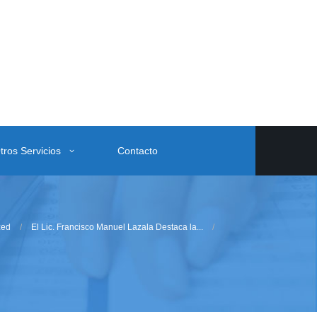
tros Servicios
Contacto
zed
El Lic. Francisco Manuel Lazala Destaca la...