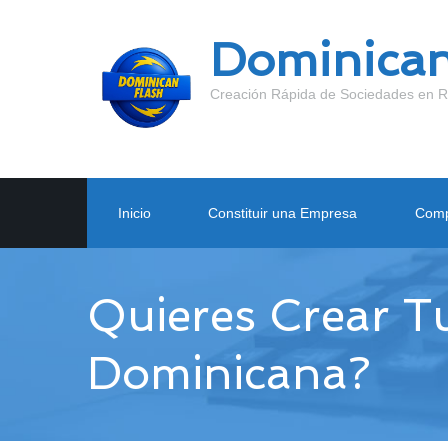
Dominican
Creación Rápida de Sociedades en R
Inicio
Constituir una Empresa
Comp
Quieres Crear 
Dominicana?