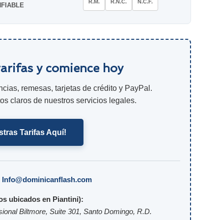
R.M.
R.N.C.
N.C.F.
FIABLE
tarifas y comience hoy
cias, remesas, tarjetas de crédito y PayPal.
s claros de nuestros servicios legales.
tras Tarifas Aquí!
:
Info@dominicanflash.com
s ubicados en Piantini):
sional Biltmore, Suite 301, Santo Domingo, R.D.